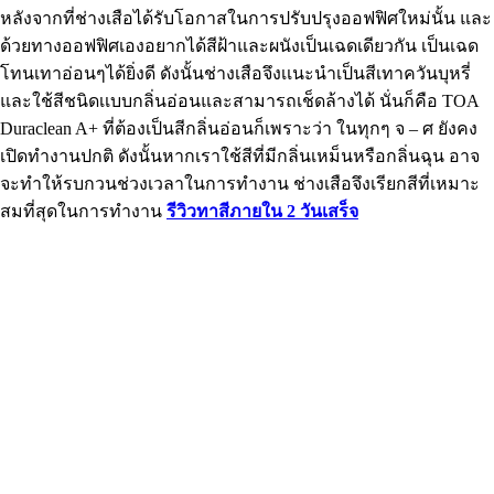
หลังจากที่ช่างเสือได้รับโอกาสในการปรับปรุงออฟฟิศใหม่นั้น และ
ด้วยทางออฟฟิศเองอยากได้สีฝ้าและผนังเป็นเฉดเดียวกัน เป็นเฉด
โทนเทาอ่อนๆได้ยิ่งดี ดังนั้นช่างเสือจึงเเนะนำเป็นสีเทาควันบุหรี่
และใช้สีชนิดเเบบกลิ่นอ่อนและสามารถเช็ดล้างได้ นั่นก็คือ TOA
Duraclean A+ ที่ต้องเป็นสีกลิ่นอ่อนก็เพราะว่า ในทุกๆ จ – ศ ยังคง
เปิดทำงานปกติ ดังนั้นหากเราใช้สีที่มีกลิ่นเหม็นหรือกลิ่นฉุน อาจ
จะทำให้รบกวนช่วงเวลาในการทำงาน ช่างเสือจึงเรียกสีที่เหมาะ
สมที่สุดในการทำงาน
รีวิวทาสีภายใน 2 วันเสร็จ