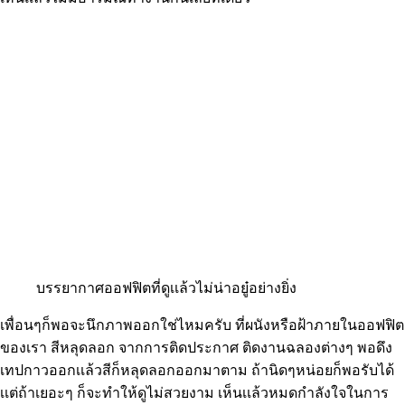
บรรยากาศออฟฟิตที่ดูเเล้วไม่น่าอยู๋อย่างยิ่ง
เพื่อนๆก็พอจะนึกภาพออกใช่ไหมครับ ที่ผนังหรือฝ้าภายในออฟฟิต
ของเรา สีหลุดลอก จากการติดประกาศ ติดงานฉลองต่างๆ พอดึง
เทปกาวออกเเล้วสีก็หลุดลอกออกมาตาม ถ้านิดๆหน่อยก็พอรับได้
เเต่ถ้าเยอะๆ ก็จะทำให้ดูไม่สวยงาม เห็นเเล้วหมดกำลังใจในการ