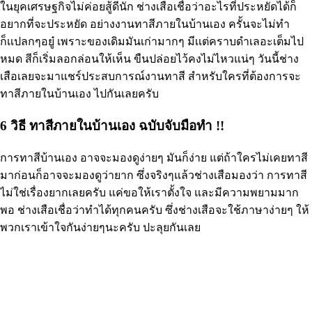
ในยุคเศรษฐกิจไม่ค่อยสู้ดีนัก ช่างเสือเชื่อว่าอะไรที่ประหยัดได้ก็
อยากที่จะประหยัด อย่างงานทาสีภายในบ้านเอง ครั้นจะไม่ทำ
ก็เเปลกๆอยู๋ เพราะของเดิมมันเก่ามากๆ มีเเต่คราบดำเลอะเต็มไป
หมด สีก็เริ่มลอกล่อนให้เห็น ขืนปล่อยไว้คงไม่ไหวแน่ๆ วันนี้ช่าง
เสือเลยจะมาแชร์ประสบการณ์งานทาสี สำหรับใครที่ต้องการจะ
ทาสีภายในบ้านเอง ไปกันเลยครับ
6 วิธี ทาสีภายในบ้านเอง ฉบับจับมือทำ !!
การทาสีบ้านเอง อาจจะมองดูง่ายๆ มันก็ง่าย แต่ถ้าใครไม่เคยทาสี
มาก่อนก็อาจจะมองดูว่ายาก ซึ่งจริงๆแล้วช่างเสือมองว่า การทาสี
ไม่ใช่เรื่องยากเลยครับ แค่ขอให้เราตั้งใจ และมีความพยามมาก
พอ ช่างเสือเชื่อว่าทำได้ทุกคนครับ ซึ่งช่างเสือจะใช้ภาษาง่ายๆ ให้
พวกเราเข้าใจกันง่ายๆนะครับ ปะลุยกันเลย