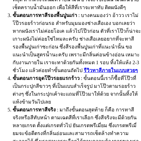
เช็ดคราบน้ำมันออก เพื่อให้สีที่เราจะทาทับ ติดผนังดีๆ
ขั้นตอนการทาสีรองพื้นปูนเก่า
: บางคนมองว่า อ้าวว เราไม่
โป๊วรอยร้าวก่อนรอ สำหรับมุมมองช่างเสือเอง บอกเลยว่า
หากผนังเราไม่ค่อยโอเค แล้วไปโป๊วก่อน ตัวที่เราโป๊วก็น่าจะ
เกาะผนังไม่ค่อยใช่ไหมละครับ ช่างเสือเลยอยากที่จะทาสี
รองพื้นปูนเก่าซะก่อน ซึ่งสีรองพื้นปูนเก่าที่แนะนำนั้น ขอ
แนะนำเป็นสูตรน้ำนะครับ เพราะมีกลิ่นค่อนข้างอ่อน เหมาะ
กับงานภายใน เราจะทาด้วยกันทั้งหมด 1 รอบ ทิ้งให้แห้ง 2-3
ชั่วโมง แล้วค่อยทำขั้นตอนถัดไป
รีวิวทาสีภายในแบบสวยๆ
ขั้นตอนการอุดโป๊วรอยแรกร้าว
: ขั้นตอนนี้เราก็ซื้อที่โป๊วที่
เป็นกระปุกสีขาวๆ ที่เป็นแบบสำเร็จรูป มาโป๊วตามรอยร้าว
ต่างๆ ซึ่งในกระปุกเค้าจะเเถมที่โป๊วมาให้ด้วย จากนั้นทิ้งให้
แห้งข้ามวันไปเลย
ขั้นตอนการทาสีจริง
: มาถึงขั้นตอนสุดท้าย ก็คือ การทาสี
จริงหรือสีทับหน้า ตามเฉดสีที่เราเลือก ซึ่งสีจริงจะมีด้วยกัน
หลายเกรด ตั้งเเต่เกรดทั่วไป ยันเกรดพรีเมี่ยม ซึ่งเกรดพรีเมี่
ยมจะข้อดีตรงที่กลิ่นอ่อนและสามารถเช็ดล้างทำความ