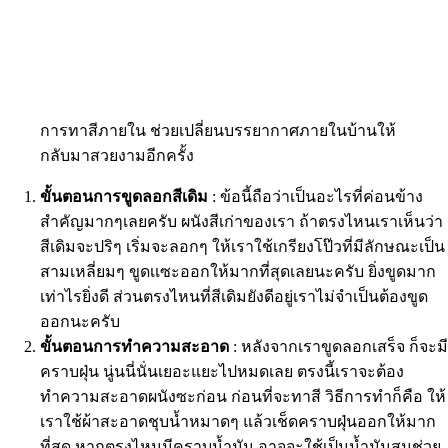
การทาสีภายใน ช่วยเปลี่ยนบรรยากาศภายในบ้านให้
กลับมาสวยงามอีกครั้ง
ขั้นตอนการขูดลอกสีเดิม
: ข้อนี้ถือว่าเป็นอะไรที่ค่อนข้าง
สำคัญมากๆเลยครับ ผนังสีเก่าของเรา ถ้าตรงไหนเราเห็นว่า
สีเดิมจะปริๆ เริ่มจะลอกๆ ให้เราใช้เกรียงโป๊วที่มีลักษณะเป็น
สามเหลี่ยมๆ ขูดเเซะออกให้มากที่สุดเลยนะครับ ยิ่งขูดมาก
เท่าไรยิ่งดี ส่วนตรงไหนที่สีเดิมยังดีอยู่เราไม่จำเป็นต้องขูด
ออกนะครับ
ขั้นตอนการทำความสะอาด
: หลังจากเราขูดลอกเสร็จ ก็จะมี
คราบฝุ่น นู่นนี่นั่นเยอะแยะไปหมดเลย ตรงนี้เราจะต้อง
ทำความสะอาดผนังซะก่อน ก่อนที่จะทาสี วิธีการทำก็คือ ให้
เราใช้ผ้าสะอาดชุบน้ำหมาดๆ แล้วเช็ดคราบฝุ่นออกให้มาก
ที่สุด หากตรงไหนมีคราบน้ำมัน อาจจะใช้เป็นน้ำมันสนช่วย