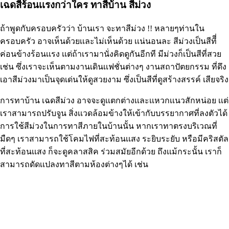
เฉดสีร้อนเเรงกว่าใคร ทาสีบ้าน สีม่วง
ถ้าพูดกับครอบครัวว่า บ้านเรา จะทาสีม่วง !! หลายๆท่านใน
ครอบครัว อาจเห็นด้วยเเละไม่เห็นด้วย เเน่นอนละ สีม่วงเป็นสีทีี่
ค่อนข้างร้อนเเรง เเต่ถ้าเรามานั่งคิดดูกันอีกที มีม่วงก็เป็นสีที่สวย
เช่น ซึ่งเราจะเห็นตามงานเดินเเฟชั่นต่างๆ งานสถาปัตยกรรม ที่ดึง
เอาสีม่วงมาเป็นจุดเด่นให้ดูสวยงาม ซึ่งเป็นสีที่ดูสร้างสรรค์ เสียจริง
การทาบ้าน เฉดสีม่วง อาจจะดูเเตกต่างเเละเเหวกเเนวสักหน่อย เเต่
เราสามารถปรับจูน สิ่งเเวดล้อมข้างให้เข้ากับบรรยากาศที่ลงตัวได้
การใช้สีม่วงในการทาสีภายในบ้านนั้น หากเราทาตรงบริเวณที่
มืดๆ เราสามารถใช้โคมไฟที่สะท้อนเเสง ระยิบระยับ หรือมีคริสตัล
ที่สะท้อนเเสง ก็จะดูคลาสสิค ร่วมสมัยอีกด้วย ถึงเเม้กระนั้น เราก็
สามารถดัดเเปลงทาสีตามห้องต่างๆได้ เช่น