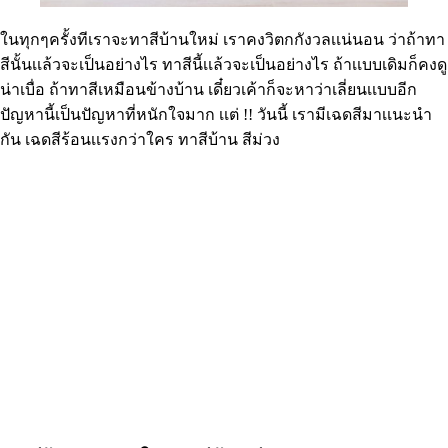
ในทุกๆครั้งทีเราจะทาสีบ้านใหม่ เราคงวิตกกังวลเเน่นอน ว่าถ้าทา
สีนั้นเเล้วจะเป็นอย่างไร ทาสีนี้เเล้วจะเป็นอย่างไร ถ้าเเบบเดิมก็คงดู
น่าเบื่อ ถ้าทาสีเหมือนข้างบ้าน เดี๋ยวเค้าก็จะหาว่าเลี่ยนเเบบอีก
ปัญหานี้เป็นปัญหาที่หนักใจมาก เเต่ !! วันนี้ เรามีเฉดสีมาเเนะนำ
กัน เฉดสีร้อนเเรงกว่าใคร ทาสีบ้าน สีม่วง