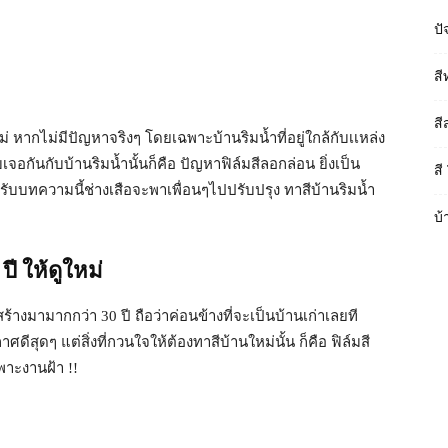
ปั
สี
สี
 หากไม่มีปัญหาจริงๆ โดยเฉพาะบ้านริมน้ำที่อยู่ใกล้กับเเหล่ง
อกันกับบ้านริมน้ำนั้นก็คือ ปัญหาฟิล์มสีลอกล่อน ยิ่งเป็น
สี
รับบทความนี้ช่างเสือจะพาเพื่อนๆไปปรับปรุง ทาสีบ้านริมน้ำ
บ้
ปี ให้ดูใหม่
ี่สร้างมามากกว่า 30 ปี ถือว่าค่อนข้างที่จะเป็นบ้านเก่าเลยที
าศดีสุดๆ แต่สิ่งที่กวนใจให้ต้องทาสีบ้านใหม่นั้น ก็คือ ฟิล์มสี
พาะงานฝ้า !!