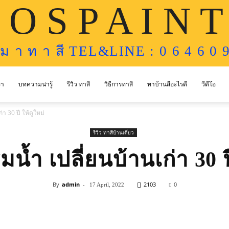
 O S P A I N T
ห ม า ท า สี TEL&LINE : 0 6 4 6 0 9
รา
บทความน่ารู้
รีวิว ทาสี
วิธีการทาสี
ทาบ้านสีอะไรดี
วีดีโอ
่า 30 ปี ให้ดูใหม่
รีวิว ทาสีบ้านเดี่ยว
มน้ำ เปลี่ยนบ้านเก่า 30 ป
By
admin
-
2103
0
17 April, 2022