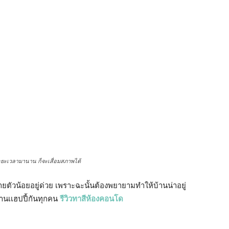
มานาน ก็จะเสื่อมสภาพได้
กชายตัวน้อยอยู่ด่วย เพราะฉะนั้นต้องพยายามทำให้บ้านน่าอยู่
านเเฮปปี้กันทุกคน
รีวิวทาสีห้องคอนโด