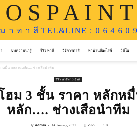
 O S P A I N T
ห ม า ท า สี TEL&LINE : 0 6 4 6 0 9
รา
บทความน่ารู้
รีวิว ทาสี
วิธีการทาสี
ทาบ้านสีอะไรดี
วีดีโอ
ักหมื่น ผลงานหลัก…. ช่างเสือนำทีม
รีวิว ทาสีทาวเฮ้าส์
ฮม 3 ชั้น ราคา หลักหม
หลัก…. ช่างเสือนำทีม
By
admin
-
2925
0
14 January, 2021