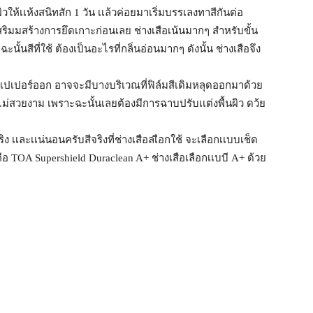
วให้เเห้งสนิทสัก 1 วัน เเล้วค่อยมาเริ่มบรรเลงทาสีกันต่อ
เสริมมสร้างการยึดเกาะก่อนเลย ช่างเสือเน้นมากๆ สำหรับขั้น
ะนั้นสีที่ใช้ ต้องเป็นอะไรที่กลิ่นอ่อนมากๆ ดังนั้น ช่างเสือจึง
ลเปเปอร์ออก อาจจะมีบางบริเวณที่ฟิล์มสีเดิมหลุดออกมาด้วย
ไม่สวยงาม เพราะฉะนั้นเลยต้องมีการฉาบปรับเเต่งพื้นผิว ดว้ย
ง เเละเเน่นอนครับสีจริงที่ช่างเสือลเือกใช้ จะเลือกเเบบเช็ด
อ TOA Supershield Duraclean A+ ช่างเสือเลือกเเบบี A+ ด้วย