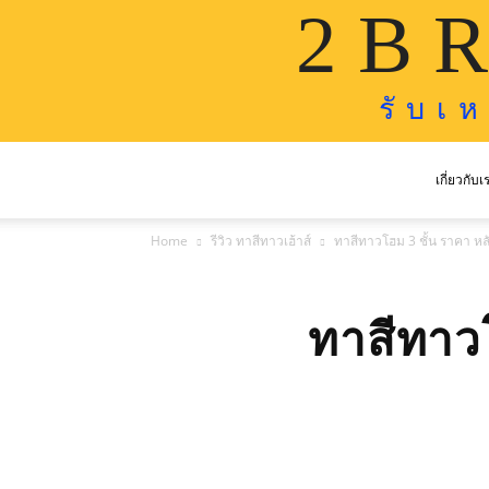
2 B R
รั บ เ 
เกี่ยวกับเ
Home
รีวิว ทาสีทาวเฮ้าส์
ทาสีทาวโฮม 3 ชั้น ราคา หล
ทาสีทาวโ