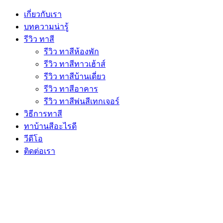
เกี่ยวกับเรา
บทความน่ารู้
รีวิว ทาสี
รีวิว ทาสีห้องพัก
รีวิว ทาสีทาวเฮ้าส์
รีวิว ทาสีบ้านเดี่ยว
รีวิว ทาสีอาคาร
รีวิว ทาสีพ่นสีเทกเจอร์
วิธีการทาสี
ทาบ้านสีอะไรดี
วีดีโอ
ติดต่อเรา