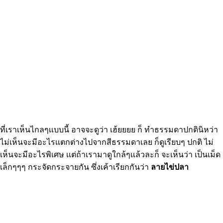
ที่เราเห็นไกลๆเเบบนี้ อาจจะดูว่า เฮ้ยยยย ก็ ทำธรรมดาปกตินิหว่า
ไม่เห็นจะมีอะไรเเตกต่างไปจากสีธรรมดาเลย ก็ดูเรียบๆ ปกติ ไม่
เห็นจะมีอะไรพิเศษ เเต่ถ้าเรามาดูใกล้ๆเเล้วละก็ จะเห็นว่า เป็นเม็ด
เล็กๆๆๆ กระจัดกระจายกัน ซึ่งเค้าเรียกกันว่า
ลายไข่ปลา