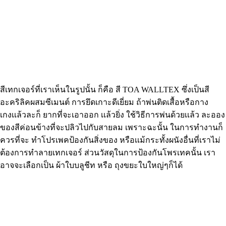
สีเทกเจอร์ที่เราเห็นในรูปนั้น ก็คือ สี TOA WALLTEX ซึ่งเป็นสี
อะคริลิคผสมซีเมนต์ การยึดเกาะดีเยี่ยม ถ้าพ่นติดเสื้อหรือกาง
เกงเเล้วละก็ ยากที่จะเอาออก เเล้วยิ่ง ใช้วิธีการพ่นด้วยเเล้ว ละออง
ของสีค่อนข้างที่จะปลิวไปกับสายลม เพราะฉะนั้น ในการทำงานก็
ควรที่จะ ทำโปรเพคป้องกันสิ่งของ หรือเเม้กระทั้งผนังอื่นที่เราไม่
ต้องการทำลายเทกเจอร์ ส่วนวัสดุในการป้องกันโพรเทคนั้น เรา
อาจจะเลือกเป็น ผ้าใบบลูชีท หรือ ถุงขยะใบใหญ่ๆก็ได้